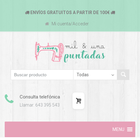
ENVÍOS GRATUITOS A PARTIR DE 100€
Mi cuenta/Acceder
Consulta telefónica
Llamar: 643 395 543
Skip
MENU
to
content