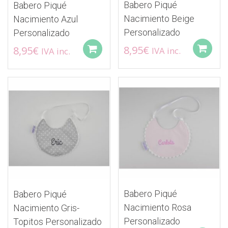
página
Babero Piqué
Babero Piqué
de
Nacimiento Beige
Nacimiento Azul
producto
Personalizado
Personalizado
8,95
€
8,95
€
IVA inc.
IVA inc.
Add to cart
Babero Piqué
Babero Piqué
Nacimiento Rosa
Nacimiento Gris-
Personalizado
Topitos Personalizado