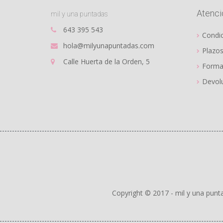
Atenció
mil y una puntadas
643 395 543
Condi
hola@milyunapuntadas.com
Plazos
Calle Huerta de la Orden, 5
Forma
Devolu
Copyright © 2017 - mil y una punt