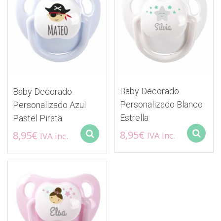
Baby Decorado
Baby Decorado
Personalizado Blanco
Personalizado Azul
Estrella
Pastel Pirata
8,95
€
8,95
€
IVA inc.
IVA inc.
Select options
Este
Este
producto
producto
tiene
tiene
múltiples
múltiples
variantes.
variantes.
Las
Las
opciones
opciones
se
se