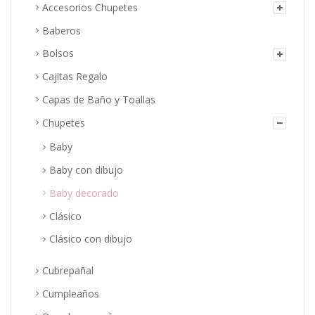
la
Accesorios Chupetes
página
Baberos
de
producto
Bolsos
Cajitas Regalo
Capas de Baño y Toallas
Chupetes
Baby
Baby con dibujo
Baby decorado
Clásico
Clásico con dibujo
Cubrepañal
Cumpleaños