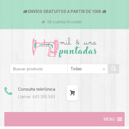
ENVÍOS GRATUITOS A PARTIR DE 100€
Mi cuenta/Acceder
Consulta telefónica
Llamar: 643 395 543
Skip
MENU
to
content