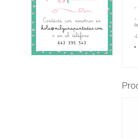
–
–
la
-
Pro