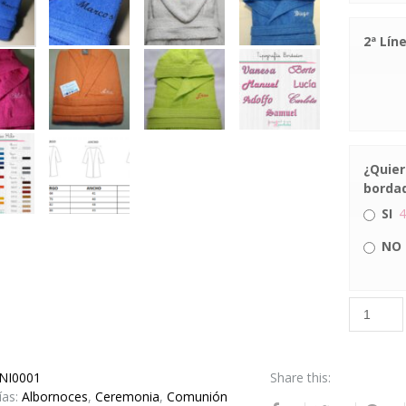
2ª Lín
¿Quier
bordad
4
SI
NO
CHUPETES
SONALIZADOS
Alborno
Rizo
cubre nuestra gran
Niño
colección
Personal
NI0001
Share this:
cantida
ías:
Albornoces
,
Ceremonia
,
Comunión