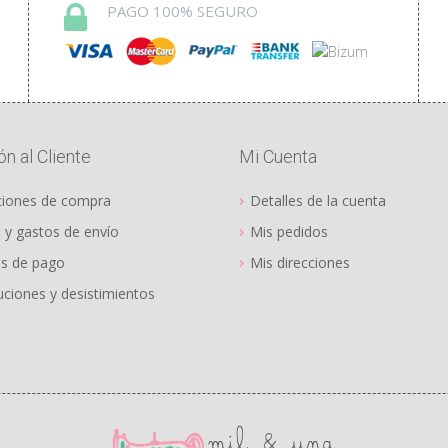
PAGO 100% SEGURO
en
r
na
n al Cliente
Mi Cuenta
ucto
ciones de compra
Detalles de la cuenta
 y gastos de envío
Mis pedidos
s de pago
Mis direcciones
ciones y desistimientos