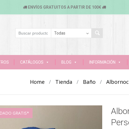
ENVÍOS GRATUITOS A PARTIR DE 100€
TROS
CATÁLOGOS
BLOG
INFORMACIÓN
Home
/
Tienda
/
Baño
/
Albornoc
Albo
DADO GRATIS*
Pers