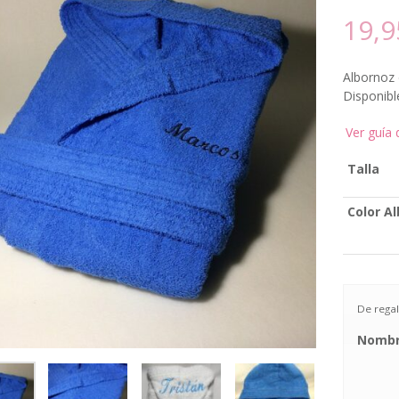
19,9
Albornoz 
Disponibl
Ver guía 
Talla
Color A
De rega
Nombr