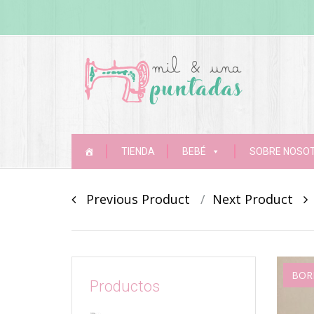
Skip
TIENDA
BEBÉ
SOBRE NOSO
to
content
Post
Previous Product
Next Product
navigation
BOR
Productos