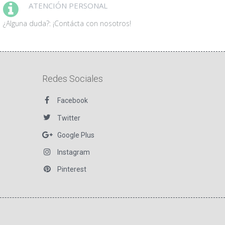
ATENCIÓN PERSONAL
pueden
elegir
¿Alguna duda?: ¡Contácta con nosotros!
en
la
página
de
producto
Redes Sociales
Facebook
Twitter
Google Plus
Instagram
Pinterest