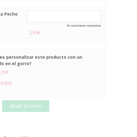
ea Pecho
10
caracteres restantes
2,95€
es personalizar este producto con un
o en el gorro?
,95€
0,00€
z
Añadir al carrito
izado
d