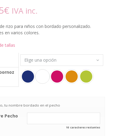
5
€
IVA inc.
de rizo para niños con bordado personalizado.
es en varios colores.
de tallas
lbornoz
lo, tu nombre bordado en el pecho
e Pecho
10
caracteres restantes