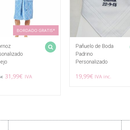
BORDADO GRATIS*
ornoz
Pañuelo de Boda
Select options
sonalizado
Padrino
lejo
Personalizado
El
El
31,99
€
19,99
€
IVA
IVA inc.
5
€
precio
precio
original
actual
ucto
era:
es:
49,95€.
31,99€.
ples
ntes.
ones