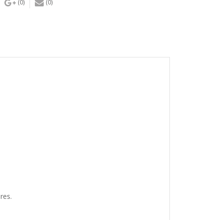
(0)
(0)
res.