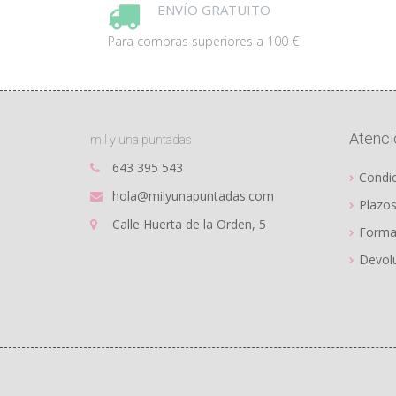
ENVÍO GRATUITO
se
pued
Para compras superiores a 100 €
elegi
en
la
pági
de
Atenció
mil y una puntadas
prod
643 395 543
Condi
hola@milyunapuntadas.com
Plazos
Calle Huerta de la Orden, 5
Forma
Devolu