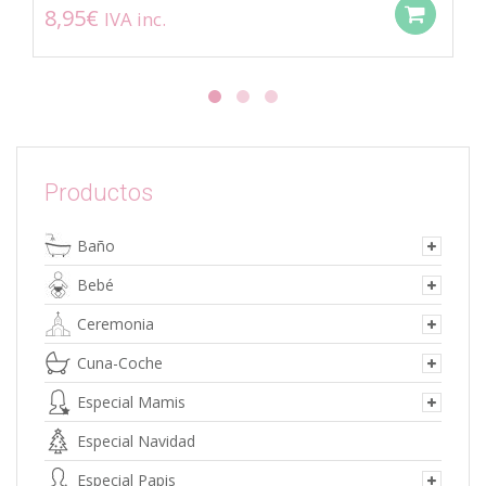
8,95
€
IVA inc.
Add
Productos
Baño
Bebé
Ceremonia
Cuna-Coche
Especial Mamis
Especial Navidad
Especial Papis