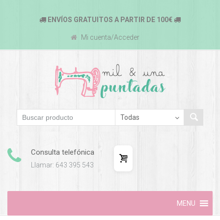
ENVÍOS GRATUITOS A PARTIR DE 100€
Mi cuenta/Acceder
Consulta telefónica
Llamar: 643 395 543
Skip
MENU
to
content