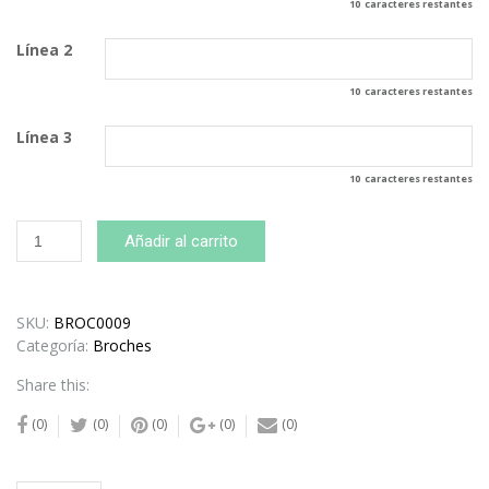
10
caracteres restantes
Línea 2
10
caracteres restantes
Línea 3
10
caracteres restantes
Broche
Añadir al carrito
Pinza
Estrella
Rosa
Personalizado
SKU:
BROC0009
cantidad
Categoría:
Broches
Share this:
(0)
(0)
(0)
(0)
(0)