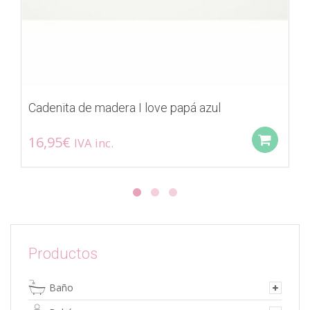
Cadenita de madera I love papá azul
16,95
€
IVA inc.
Add
Productos
Baño