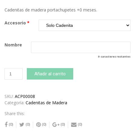
Cadenitas de madera portachupetes +0 meses.
Accesorio
*
Nombre
9
caracteres restantes
Cadenita
Añadir al carrito
de
madera
personalizada
ancla
SKU:
ACP00008
roja
Categoría:
Cadenitas de Madera
cantidad
Share this:
(0)
(0)
(0)
(0)
(0)