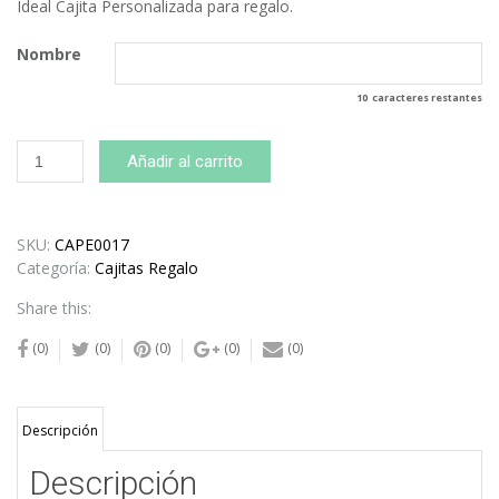
Ideal Cajita Personalizada para regalo.
Nombre
10
caracteres restantes
Cajita
Añadir al carrito
Premium
Azul
Personalizada
cantidad
SKU:
CAPE0017
Categoría:
Cajitas Regalo
Share this:
(0)
(0)
(0)
(0)
(0)
Descripción
Descripción