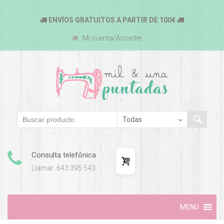
ENVÍOS GRATUITOS A PARTIR DE 100€
Mi cuenta/Acceder
Consulta telefónica
Llamar: 643 395 543
Skip
MENU
to
content