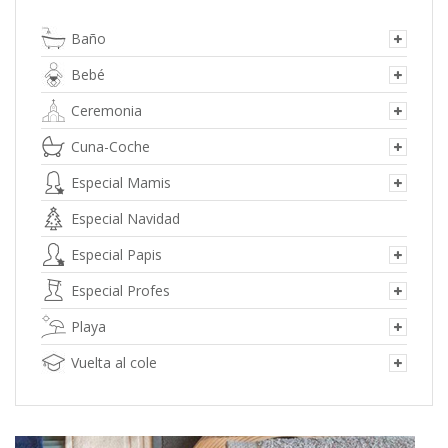
se
pueden
Baño
elegir
en
Bebé
la
página
Ceremonia
de
Cuna-Coche
producto
Especial Mamis
Especial Navidad
Especial Papis
Especial Profes
Playa
Vuelta al cole