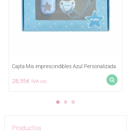
Cajita Mis imprescindibles Azul Personalizada
28,95
€
IVA inc.
Sel
Este
producto
tiene
múltiples
variantes.
Las
opciones
Productos