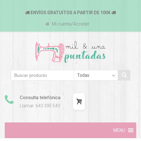
ENVÍOS GRATUITOS A PARTIR DE 100€
Mi cuenta/Acceder
Consulta telefónica
Llamar: 643 395 543
Skip
MENU
to
content