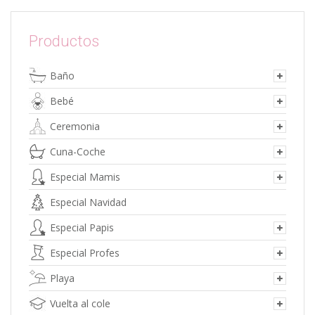
variantes.
Las
opciones
Productos
se
pueden
Baño
elegir
en
Bebé
la
página
Ceremonia
de
Cuna-Coche
producto
Especial Mamis
Especial Navidad
Especial Papis
Especial Profes
Playa
Vuelta al cole