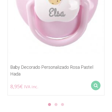
Baby Decorado Personalizado Rosa Pastel
Hada
8,95
€
IVA inc.
Sel
Este
producto
tiene
múltiples