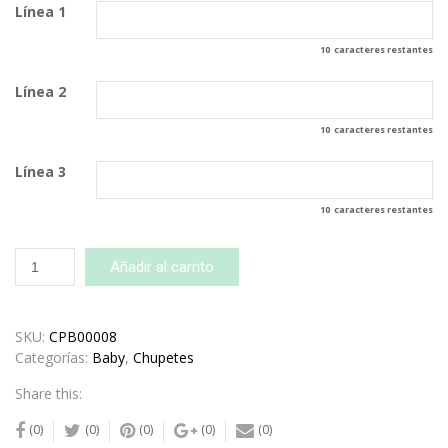
Línea 1
10
caracteres restantes
Línea 2
10
caracteres restantes
Línea 3
10
caracteres restantes
Chupete
Añadir al carrito
Baby
Personalizado
Blanco
SKU:
CPB00008
cantidad
Categorías:
Baby
,
Chupetes
Share this:
(0)
(0)
(0)
(0)
(0)