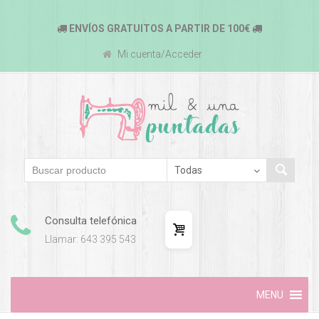
ENVÍOS GRATUITOS A PARTIR DE 100€
Mi cuenta/Acceder
Consulta telefónica
Llamar: 643 395 543
Skip
MENU
to
content