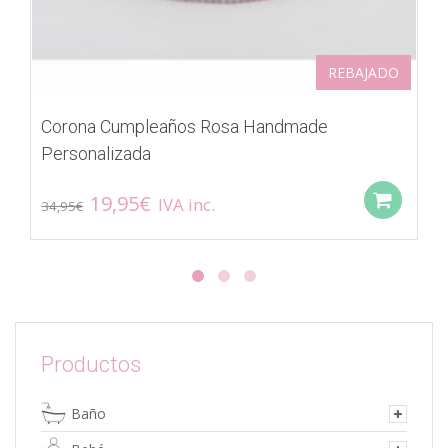
REBAJADO
Corona Cumpleaños Rosa Handmade
Personalizada
El
El
19,95
€
IVA inc.
Add
34,95
€
precio
precio
original
actual
era:
es:
34,95€.
19,95€.
Productos
Baño