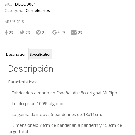
Gris
SKU:
DECO0001
cantidad
Categoría:
Cumpleaños
Share this:
(0)
(0)
(0)
(0)
(0)
Descripción
Specification
Descripción
Características:
– Fabricados a mano en España, diseño original Mi Pipo.
– Tejido piqué 100% algodón.
– La guirnalda incluye 5 banderines de 13x11cm.
– Dimensiones: 73cm de banderían a banderín y 150cm de
largo total.