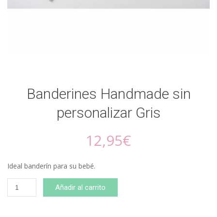
Banderines Handmade sin
personalizar Gris
12,95
€
Ideal banderín para su bebé.
Banderines
Añadir al carrito
Handmade
sin
personalizar