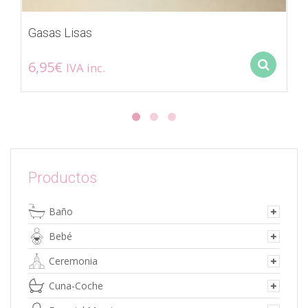
Gasas Lisas
6,95
€
IVA inc.
Sel
Este
producto
tiene
múltiples
variantes.
Las
opciones
Productos
se
pueden
Baño
elegir
en
Bebé
la
página
Ceremonia
de
Cuna-Coche
producto