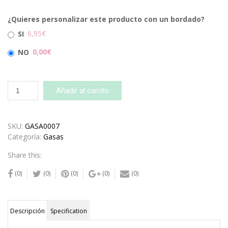
¿Quieres personalizar este producto con un bordado?
6,95€
SI
0,00€
NO
Gasas
Añadir al carrito
Lisas
Azul-
Estampado
SKU:
GASA0007
Rosa-
Categoría:
Gasas
Estampado
cantidad
Share this:
(0)
(0)
(0)
(0)
(0)
Descripción
Specification