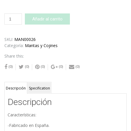
Cojín
Añadir al carrito
Antivuelco
Caramelo
Lazo
SKU:
MAN00026
cantidad
Categoría:
Mantas y Cojines
Share this:
(0)
(0)
(0)
(0)
(0)
Descripción
Specification
Descripción
Características:
-Fabricado en España.