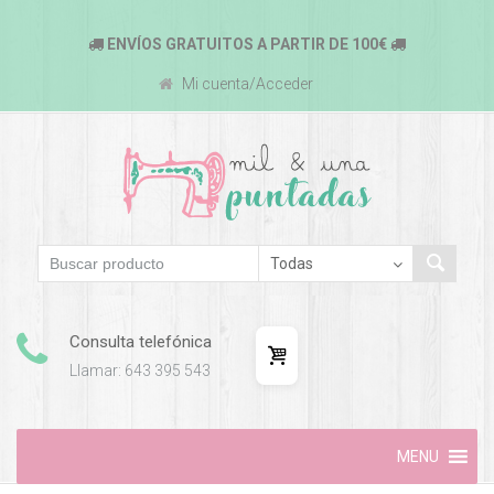
ENVÍOS GRATUITOS A PARTIR DE 100€
Mi cuenta/Acceder
Consulta telefónica
Llamar: 643 395 543
Skip
MENU
to
content