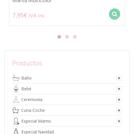
Manta Multicolor
7,95
€
IVA inc.
Sel
Este
producto
tiene
múltiples
variantes.
Las
opciones
Productos
se
pueden
Baño
elegir
en
Bebé
la
página
Ceremonia
de
Cuna-Coche
producto
Especial Mamis
Especial Navidad