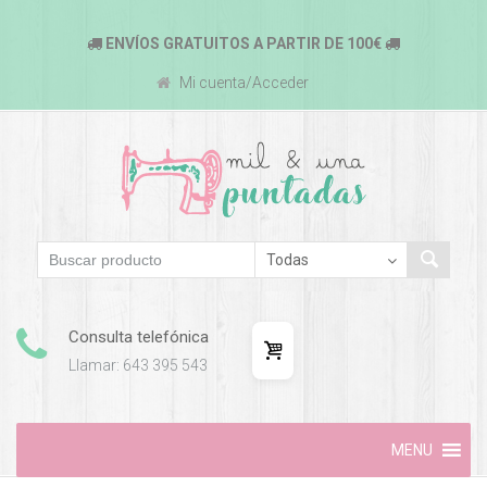
ENVÍOS GRATUITOS A PARTIR DE 100€
Mi cuenta/Acceder
Consulta telefónica
Llamar: 643 395 543
Skip
MENU
to
content