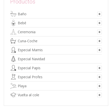
Productos
se
pueden
Baño
elegir
en
Bebé
la
página
Ceremonia
de
Cuna-Coche
producto
Especial Mamis
Especial Navidad
Especial Papis
Especial Profes
Playa
Vuelta al cole