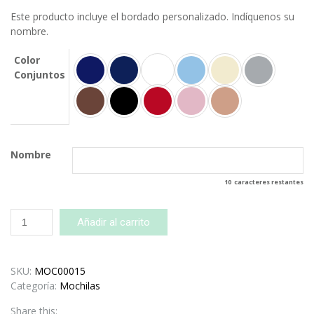
Este producto incluye el bordado personalizado. Indíquenos su
nombre.
Color
Conjuntos
Nombre
10
caracteres restantes
Mochila
Añadir al carrito
Personalizada
Adrián
cantidad
SKU:
MOC00015
Categoría:
Mochilas
Share this: