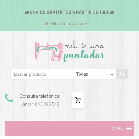
ENVÍOS GRATUITOS A PARTIR DE 100€
Mi cuenta/Acceder
Consulta telefónica
Llamar: 643 395 543
Skip
MENU
to
content