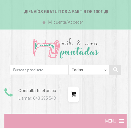
ENVÍOS GRATUITOS A PARTIR DE 100€
Mi cuenta/Acceder
Consulta telefónica
Llamar: 643 395 543
Skip
MENU
to
content