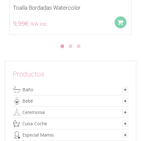
Toalla Bordadas Watercolor
9,99
€
IVA inc.
Add
Productos
Baño
Bebé
Ceremonia
Cuna-Coche
Especial Mamis