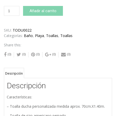
Toallas
Añadir al carrito
Personalizadas
Chipre
cantidad
SKU:
TODU0022
Categorías:
Baño
,
Playa
,
Toallas
,
Toallas
Share this:
(0)
(0)
(0)
(0)
(0)
Descripción
Descripción
Características:
– Toalla ducha personalizada medida aprox. 70cm.X1.40m.
– Toalla de rizo americano peinado.