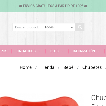
ENVÍOS GRATUITOS A PARTIR DE 100€
TROS
CATÁLOGOS
BLOG
INFORMACIÓN
Home
/
Tienda
/
Bebé
/
Chupetes
Chup