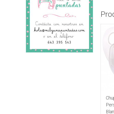
Pro
Chu
Per
Bla