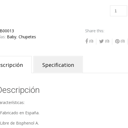
Chupete
Baby
Personal
Rojo
B00013
Share this:
cantida
ías:
Baby
,
Chupetes
(0)
(0)
(0)
scripción
Specification
Descripción
CHUPETES
SONALIZADOS
racterísticas:
cubre nuestra gran
 Fabricado en España.
colección
 Libre de Bisphenol A.