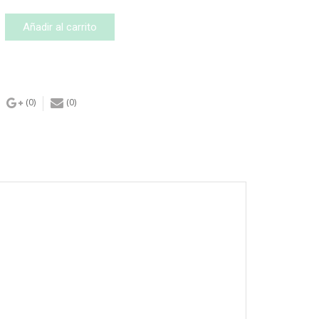
Añadir al carrito
izado
d
(0)
(0)