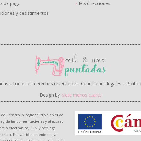
s de pago
Mis direcciones
ciones y desistimientos
adas - Todos los derechos reservados -
Condiciones legales
-
Polític
Design by:
siete menos cuarto
 de Desarrollo Regional cuyo objetivo
ón y de las comunicaciones y el acceso
ercio electrónico, CRM y catálogo
mpresa. Esta acción ha tenido lugar