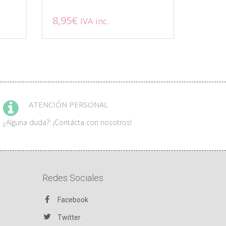
8,95
€
IVA inc.
Este
producto
tiene
múltiples
variantes.
Las
opciones
ATENCIÓN PERSONAL
se
pueden
¿Alguna duda?: ¡Contácta con nosotros!
elegir
en
la
página
de
Redes Sociales
producto
Facebook
Twitter