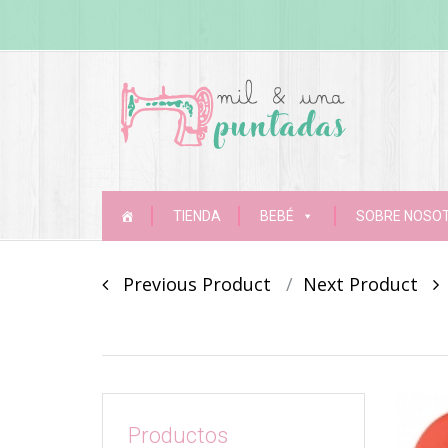
Skip
TIENDA
BEBÉ
SOBRE NOSO
to
content
Post
Previous Product
Next Product
navigation
Productos