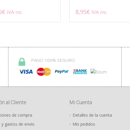
5
€
8,95
€
IVA inc.
IVA inc.
Este
ucto
producto
tiene
ples
múltiples
ntes.
variantes.
Las
ones
opciones
PAGO 100% SEGURO
se
en
pueden
r
elegir
en
la
na
página
de
n al Cliente
Mi Cuenta
ucto
producto
ciones de compra
Detalles de la cuenta
 y gastos de envío
Mis pedidos