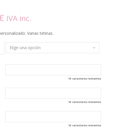
€
IVA inc.
ersonalizado. Varias tetinas.
10
caracteres restantes
10
caracteres restantes
10
caracteres restantes