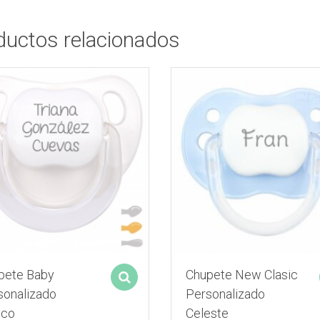
ductos relacionados
pete Baby
Chupete New Clasic
Select options
sonalizado
Personalizado
nco
Celeste