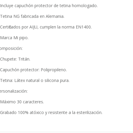
 Incluye capuchón protector de tetina homologado.
 Tetina NG fabricada en Alemania.
 Certificados por AIJU, cumplen la norma EN1400.
 Marca Mi pipo.
¿POR CUÁL TE
omposición:
DECIDIRÁS?
 Chupete: Tritán.
 Capuchón protector: Polipropileno.
Tetina: Látex natural o silicona pura.
ersonalización:
 Máximo 30 caracteres.
 Grabado 100% atóxico y resistente a la esterilización.