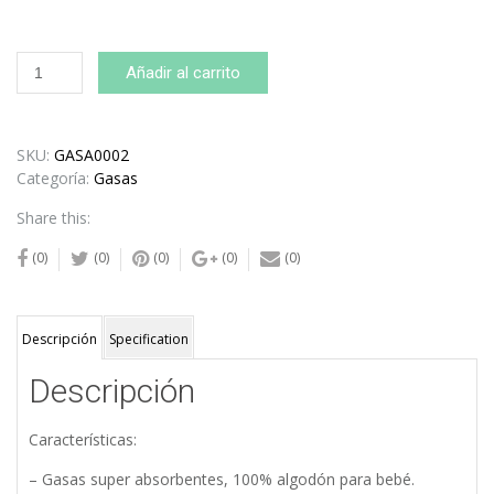
Gasas
Añadir al carrito
Gris-
Blanco-
Estampado
cantidad
SKU:
GASA0002
Categoría:
Gasas
Share this:
(0)
(0)
(0)
(0)
(0)
Descripción
Specification
Descripción
Características:
– Gasas super absorbentes, 100% algodón para bebé.