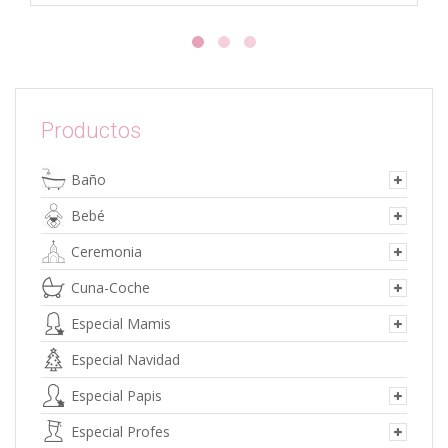
producto
tiene
múltiples
variantes.
Las
opciones
Productos
se
pueden
Baño
elegir
en
Bebé
la
página
Ceremonia
de
Cuna-Coche
producto
Especial Mamis
Especial Navidad
Especial Papis
Especial Profes