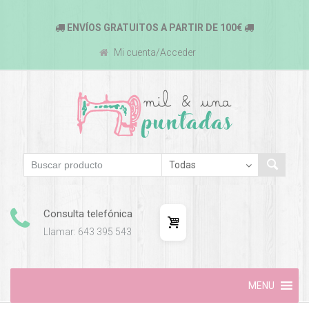
ENVÍOS GRATUITOS A PARTIR DE 100€
Mi cuenta/Acceder
Consulta telefónica
Llamar: 643 395 543
Skip
MENU
to
content